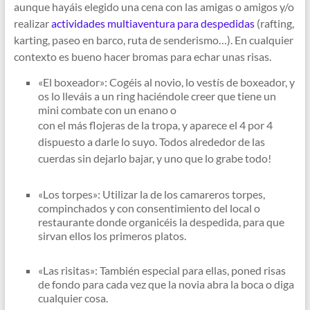
aunque hayáis elegido una cena con las amigas o amigos y/o
realizar
actividades multiaventura para despedidas
(rafting,
karting, paseo en barco, ruta de senderismo…). En cualquier
contexto es bueno hacer bromas para echar unas risas.
«El boxeador»: Cogéis al novio, lo vestís de boxeador, y
os lo lleváis a un ring haciéndole creer que tiene un
mini combate con un enano o
con el más flojeras de la tropa, y aparece el 4 por 4
dispuesto a darle lo suyo. Todos alrededor de las
cuerdas sin dejarlo bajar, y uno que lo grabe todo!
«Los torpes»: Utilizar la de los camareros torpes,
compinchados y con consentimiento del local o
restaurante donde organicéis la despedida, para que
sirvan ellos los primeros platos.
«Las risitas»: También especial para ellas, poned risas
de fondo para cada vez que la novia abra la boca o diga
cualquier cosa.