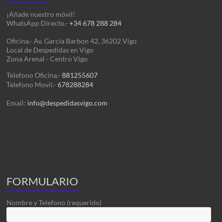
¡Añade nuestro móvil!
WhatsApp Directo.-
+34 678 288 284
Oficina.- Av. Garcia Barbon 42, 36202 Vigo
Local de Despedidas en Vigo
Zona Arenal - Centro Vigo
Telefono Oficina.-
881255607
Telefono Movil.-
678288284
Email:
info@despedidasvigo.com
FORMULARIO
Nombre y Telefono (requerido)