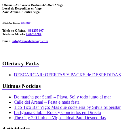
Oficina.- Av. Garcia Barbon 42, 36202 Vigo.
Local de Despedidas en Vigo
Zona Arenal - Centro Vigo
¡WhatsApp Directo.-
678288284
Telefono Oficina.-
881255607
Telefono Movil.-
678288284
Email:
info@despedidasvigo.com
Ofertas y Packs
DESCARGAR: OFERTAS Y PACKS de DESPEDIDAS
Ultimas Noticias
De marcha por Samil – Playa, Sol y todo junto al mar
Calle del Arenal – Festa e mais festa
Tico Tico Bar Vigo: Mas que coctelería by Silvia Superstar
La Iguana Club – Rock y Conciertos en Directo
The City 2.0 Pub en Vigo – Ideal Para Despedidas
Actividades