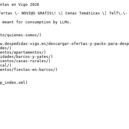
ntas en Vigo 2026

ertas \- NOVI@S GRATIS\! \| Cenas Temáticas \| Telf\.\- 
 meant for consumption by LLMs.

to/quienes-somos/)

w.despedidas-vigo.es/descargar-ofertas-y-packs-para-desp
des/)

entos/apartamentos/)

idades/barcos-y-yates/)

ientos/casas-rurales/)

cal/)

entos/fiestas-en-barcos/)
