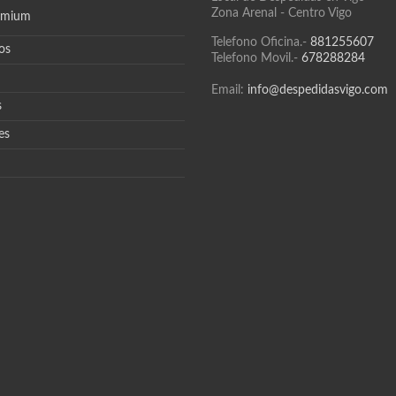
Zona Arenal - Centro Vigo
emium
Telefono Oficina.-
881255607
os
Telefono Movil.-
678288284
Email:
info@despedidasvigo.com
s
es