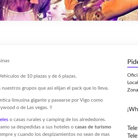
Pid
Ofic
Vehiculos de 10 plazas y de 6 plazas.
Loca
uestros grupos que asi elijan el pack que lo lleva.
Zona
ntica limusina gigante y pasearse por Vigo como
lywood o de Las vegas. !!
¡Wh
eles
o casas rurales y camping de los alrededores.
vamo sa despedidas a sus hoteles o
casas de turismo
Tele
siempre y cuando los desplzamientos no sean de mas
Tel