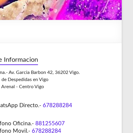
e Informacion
ina.- Av. Garcia Barbon 42, 36202 Vigo.
l de Despedidas en Vigo
 Arenal - Centro Vigo
atsApp Directo.-
678288284
fono Oficina.-
881255607
efono Movil.-
678288284