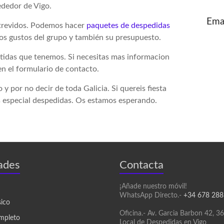
ededor de Vigo.
Ema
atrevidos. Podemos hacer
paquetes de despedidas
los gustos del grupo y también su presupuesto.
rtidas que tenemos. Si necesitas mas informacion
en el formulario de contacto.
y por no decir de toda Galicia. Si quereis fiesta
as especial despedidas. Os estamos esperando.
ades
Contacta
¡Añade nuestro móvil!
WhatsApp Directo.-
+34 678 288
sico
Oficina.- Av. Garcia Barbon 42, 3
mpleto
Local de Despedidas en Vigo