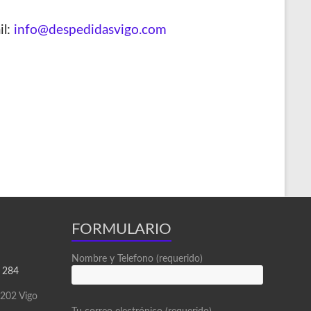
il:
info@despedidasvigo.com
FORMULARIO
Nombre y Telefono (requerido)
 284
6202 Vigo