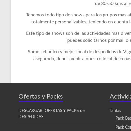
de 30-50 kms alr
Tenemos todo tipo de shows para los grupos mas 
totalmente personalizables, teniendo en cuenta 
Este tipo de shows son de las actividades mas dive
puedes solicitarnos por mail o 
Somos el unico y mejor local de despedidas de Vigo 
asegurada, debeis venir a nuestro local de cen
Ofertas y Packs
Activid
DESCARGAR: OFERTAS Y PACKS de
Tarifas
DESPEDIDAS
Pack Bá
Pack Co